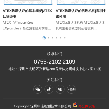
ATEX防爆认证的基本概况|ATEX
ATEX防爆认证的代理机构|深圳中
认证证书
诺检测
ATEX（ATmosphères
ATEX防爆认证机构 ATEX防爆认证
EXplosibles）是欧盟地区对防爆设
机构主要是欧盟的公告机构
新
备的安全认证标准，旨在确保设备在
（Notified Body），这些机构负责颁
月
爆炸性环境中能够安全运行，防止引
发ATEX证书，以证明产品符合欧盟
发爆炸事故。以下是深圳中诺检测技
ATEX防爆指令的要求，能够在潜在
术有限公司关于ATEX防爆认证标准
爆炸性环境中安全使用。以下是深圳
联系我们
的详细解析： 一、ATEX认证的基本
中诺检测技术有限公司对ATEX防爆
0755-2102 2109
概念 ATEX认证是欧洲委员会采用
认证机构及相关服务的详细介绍：
地址：
深圳市光明区兴新路288号康佳光明科技中心 C 座 13楼
的“潜在爆炸环境用的设备及保护系
一、ATEX防爆认证机构 ATEX防爆
统”（94/9/EC，新指令以更新为
认证的发证机构必须是欧盟的NB机
关注我们
2014/34/EU）指令，它规定了拟用
构，这些机构包括但不限于：
于潜……
TU……
Copyright: 深圳中诺检测技术有限公司
粤公网安备