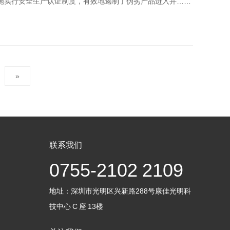
施实行安全生产认证制度，有效地遏制了伪劣产品进入井……
»
联系我们
0755-2102 2109
地址：
深圳市光明区兴新路288号康佳光明科
技中心 C 座 13楼