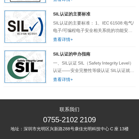
产安全和环境造成严重的危害，甚至是灾
控制系统不允许存在任何安全薄弱环节,一
难性的后果。如何将这一系列的灾难和后
旦系统中的过程成套仪……
SIL认证的主要标准
果控制得最少或者在可以接受的范围内
SIL认证的主要标准： 1、IEC 61508:电气/
呢？……
电子/可编程电子安全相关系统的功能安全
性 （1）IEC61508标准规定了常规系统
查看详情+
运行和故障预测能力两方面的基本安全要
求。这些要求涵盖了一般安全管理系统、
SIL认证的申办指南
具体产品设计和符合安全要求的过程设
一、SIL认证 SIL（Safety Integrity Level）
计，其目标是既避免系统性设计故障，又
认证——安全完整性等级认证 SIL认证就是
避免随机性硬件失效。 （2）IEC61508标
基于IEC 61508（GB/T 20438）, IEC
查看详情+
准的主要目标为： 对所有的包括软、硬
61511(GB/……
件在内……
联系我们
0755-2102 2109
地址：
深圳市光明区兴新路288号康佳光明科技中心 C 座 13楼