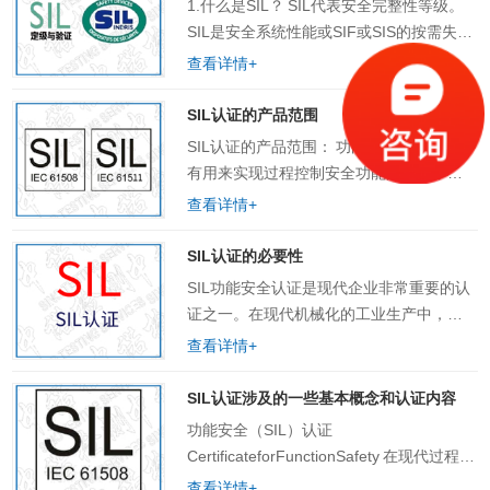
1.什么是SIL？ SIL代表安全完整性等级。
质报告，计算书等） 8、其他资料服务热
SIL是安全系统性能或SIF或SIS的按需失效
线：18924609560（微信同号）
概率（PFD）的度量。有四个与SIL相关的
查看详情+
离散完整性级别。 SIL等级越高，对安全系
统的需求失败概……
SIL认证的产品范围
SIL认证的产品范围： 功能安全认证适用所
有用来实现过程控制安全功能的设备，主
要分为安全部件类和安全系统类。 1、安全
查看详情+
部件类：现场传感器、压力变送器、温度
变送器、物位变送器、物位开关、可编程
SIL认证的必要性
控制器、逻辑解算器、现场安全执行机构
SIL功能安全认证是现代企业非常重要的认
（气动/液动/电动）、安全开关、安全阀
证之一。在现代机械化的工业生产中，各
门、电磁阀、截断阀、螺线管阀、安全隔
种仪器机械在提高生产效率的同时，由于
查看详情+
离栅等。 2、安全系统类：SIS（安全仪表
复杂的生产工艺流程及仪器设备的精密
系统）、ESD（紧急停车系统）、仪……
性，在机械化生产过程中难免会出现各种
SIL认证涉及的一些基本概念和认证内容
各种不可控制的变量和因素。比如设备故
功能安全（SIL）认证
障、仪器短路、系统故障等导致的各种爆
CertificateforFunctionSafety 在现代过程工
炸、火灾、有毒气体泄漏等对人们生命财
业生产中,由于设备繁复,工艺复杂,要求整个
查看详情+