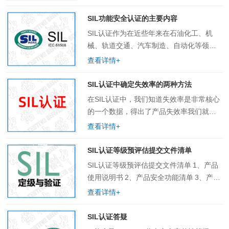
计上要符合功能安全的要求，整个公司的
设计过程，整个产品的生产实现过程也要
SIL功能安全认证的主要内容
实现失效风险……
SIL认证作为在近些年来在石油化工、机
械、轨道交通、汽车制造、自动化等领域
兴起的安全认证项目，正在受到越来越多
查看详情+
的人的关注，那么很多人就在关心个问
题，SIL认证的主要考察重点或者说是它所
SIL认证中确定失效率的两种方法
关心的问题是什么呢? SIL认证又可以称之
在SIL认证中，我们知道失效率是非常核心
为功能安全认证，它的中心就是产品的安
的一个数据，得出了产品失效率我们就可
全功能，做SIL认证即是验证这个安全功能
以知道这个产品是不是符合相应SIL等级的
查看详情+
是否能可靠的，安全的实现。比如一个照
要求，是不是要做修改，它的修改方向是
明灯具，那我们就是关心他照明的功能，
什么等等，那么在中国化的SIL认证标准
SIL认证等级预评估提交文件清单
它的光照……
GB/T ……
SIL认证等级预评估提交文件清单 1、产品
使用说明书 2、产品安全功能清单 3、产品
安全手册 4、失效模式分析（FMEDA）
查看详情+
Excel File 5、质量管理体系证明(ISO9001
证书) 6、产品照片( 包含代表型号产品正面
SIL认证答疑
照、侧面照） 7、产品设计资料（图纸，材