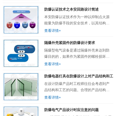
矿用、II类气体、III类粉尘给客户提供从设
计到取证的一站式服务。不仅仅是国内防
防爆认证技术之本安回路设计简述
爆……
本安防爆认证技术作为一种以抑制点火源
能量为防爆手段的安全技术，以其结构简
单、体积小、质量轻，可带电维护、标定
查看详情+
和更换零件等优点，目前在各个行业的工
程项目中已得到了广泛应用。 本安防爆的
隔爆外壳紧固件的防爆设计要求
回路设计基……
隔爆型电气设备是通过隔爆外壳来达到防
爆目的的，如果作为紧固件的螺栓损坏，
则隔爆外壳的隔爆接合面间隙就无法保
查看详情+
证，从而引起传爆。可见，作为紧固件的
螺栓所起的作用至关重要。 隔爆外壳的紧
防爆电器灯具在防爆设计上对产品结构和工
固螺……
在设计防爆产品时工程师往往会考虑到产
品结构和工艺的问题。合理的产品结构，
不但具有较好的防爆性能，还可以减少工
查看详情+
艺环节，更加经济实用。 一、防爆设计对
产品结构的要求 1、隔……
防爆电气产品设计时应注意的问题