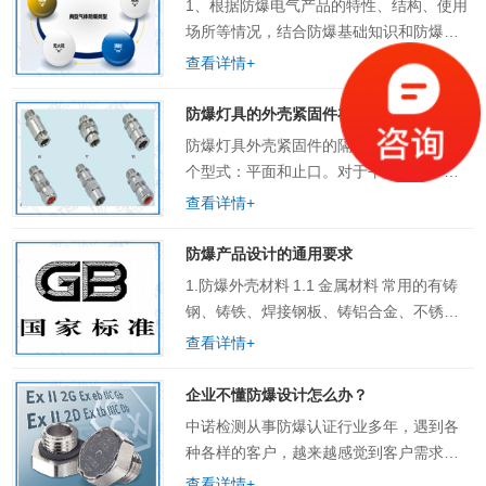
1、根据防爆电气产品的特性、结构、使用
场所等情况，结合防爆基础知识和防爆标
准的规定，综合分析产品设计的防爆型
查看详情+
式。看什么样的防爆型式更合适、更经
济。如：防爆手电筒，属于移动式电气设
防爆灯具的外壳紧固件在防爆设计上要注意
备，根据使用的查昂所若……
防爆灯具外壳紧固件的隔爆外壳一般有两
个型式：平面和止口。对于平面结构，螺
栓不仅起紧固作用，还要保证平面间隙。
查看详情+
对于止口结构，当隔爆面只考虑圆筒部分
时，螺栓只起紧固作用，同时要保证平面
防爆产品设计的通用要求
部分的间隙作用。当在……
1.防爆外壳材料 1.1 金属材料 常用的有铸
钢、铸铁、焊接钢板、铸铝合金、不锈钢
等材料。如采用铸铝合金时，对Ⅰ类电气设
查看详情+
备外壳，铝、钛和镁的总含量不允许大于
15%（质量比），且钛和镁的总……
企业不懂防爆设计怎么办？
中诺检测从事防爆认证行业多年，遇到各
种各样的客户，越来越感觉到客户需求的
多样化。作为一个防爆认证一站式服务平
查看详情+