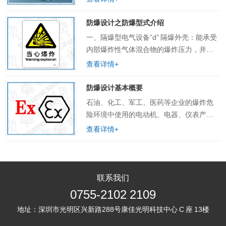
台，从防爆产品取证、防爆现场安全检
查、防爆电气设备安装资质、涉爆粉尘检
防爆设计之防爆型式介绍
测、防爆检测报告，再到……
一、隔爆型电气设备”d” 隔爆外壳：能承受
内部爆炸性气体混合物的爆炸压力，并阻
止内部的爆炸向外壳周围爆炸性混合物传
查看详情+
播到你的设备外壳。给电气设备制造一个
坚固的外壳，所有接缝的间隙小于小于相
防爆设计基本概要
应可燃气……
石油、化工、军工、医药等企业的爆炸危
险环境中使用的电动机、电器、仪表产品
等，由于在正常工作时，会产生电弧、火
查看详情+
花和危险高温。一旦环境中的可燃性混合
物的浓度达到爆炸极限范围，就会引起周
围环境产生爆炸。因此……
联系我们
0755-2102 2109
地址：
深圳市光明区兴新路288号康佳光明科技中心 C 座 13楼