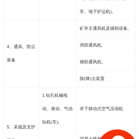
车、地下铲运机)。
矿井主通风机及辅助设备;
局部通风机;
4
、通风、防尘
装备
辅助通风机;
除(降)尘装置
1.
钻孔机械电
动、液动、气动
井下移动式空气压缩机
钻机(车);
5
、采掘及支护
混凝土喷射机;