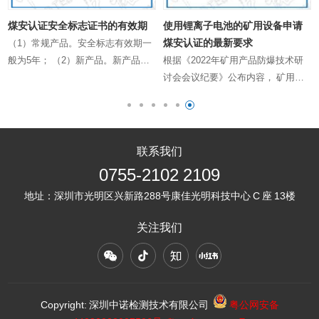
煤安认证安全标志证书的有效期
使用锂离子电池的矿用设备申请
煤安认证的最新要求
（1）常规产品。安全标志有效期一
般为5年； （2）新产品。新产品安
根据《2022年矿用产品防爆技术研
定
全标志适用于仅依据现行通用标准及
讨会会议纪要》公布内容， 矿用设
规范考核产品安全性能的采用新技
备使用锂离子电池有一下几点要求：
和
术、新工艺、新材料的新产品。安全
27.锂离子蓄电池使用要求（1）矿用
规
标志有效期一般为2年。 （3……
设备中使用的锂离子蓄电池类型及容
量要求，执行安标相关审核发……
联系我们
0755-2102 2109
地址：
深圳市光明区兴新路288号康佳光明科技中心 C 座 13楼
关注我们
Copyright: 深圳中诺检测技术有限公司
粤公网安备