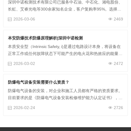
深圳中诺检测技术有限公司已服务中石油、中石化、湘电股份、
长虹、艾睿光电等300余家知名企业，客户复购率95%。选择我
们，专业团队全程护航，让企业高效拿证、合规经营，筑牢安全
2026-03-06
2469
与市场双重壁垒！
本安防爆技术防爆原理解析|深圳中诺检测
本质安全型（Intrinsic Safety, i)是通过电路设计本身，将设备在
正常工作或任何故障状态下可能产生的电火花和热效应的能量限
制在不能点燃的水平，从而无需依赖外部防护结构即可实现的防
2026-03-02
2472
爆安全型……
防爆电气设备安装需要什么资质？
防爆电气设备的安装，对企业和施工人员都有严格的资质要求。
目前要求的是《防爆电气设备安装检修维护能力认定证书》，需
要企业的员工参加培训和考试合格后发证，具体的办理流程和要
2026-02-24
2726
求如下。