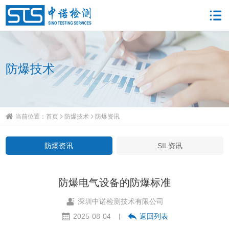
防爆技术
当前位置：
首页
防爆技术
防爆资讯
防爆资讯
SIL资讯
防爆电气设备的防爆标准
深圳中诺检测技术有限公司
2025-08-04
返回列表
|