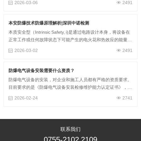
2026-03-06
2491
与市场双重壁垒！
本安防爆技术防爆原理解析|深圳中诺检测
本质安全型（Intrinsic Safety, i)是通过电路设计本身，将设备在
正常工作或任何故障状态下可能产生的电火花和热效应的能量限
制在不能点燃的水平，从而无需依赖外部防护结构即可实现的防
2026-03-02
2491
爆安全型……
防爆电气设备安装需要什么资质？
防爆电气设备的安装，对企业和施工人员都有严格的资质要求。
目前要求的是《防爆电气设备安装检修维护能力认定证书》，需
要企业的员工参加培训和考试合格后发证，具体的办理流程和要
2026-02-24
2741
求如下。
联系我们
0755-2102 2109