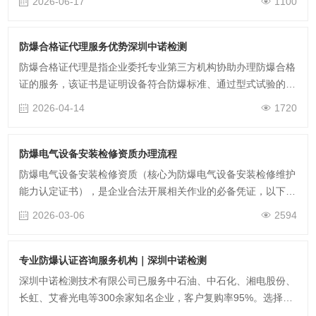
2026-06-17
1100
单位，可提供防爆合格证全流程代理……
防爆合格证代理服务优势深圳中诺检测
防爆合格证代理是指企业委托专业第三方机构协助办理防爆合格
证的服务，该证书是证明设备符合防爆标准、通过型式试验的强
制性认证文件，‌有效期通常为 5 年‌。通过代理机构办理，企业可
2026-04-14
1720
利用其专业经验优化技术方……
防爆电气设备安装检修资质办理流程
防爆电气设备安装检修资质（核心为防爆电气设备安装检修维护
能力认定证书），是企业合法开展相关作业的必备凭证，以下为
办理要求与流程： 一、办理核心要求 1.企业需组织至少 3 名技
2026-03-06
2594
术人员参加专……
专业防爆认证咨询服务机构｜深圳中诺检测
深圳中诺检测技术有限公司已服务中石油、中石化、湘电股份、
长虹、艾睿光电等300余家知名企业，客户复购率95%。选择我
们，专业团队全程护航，让企业高效拿证、合规经营，筑牢安全