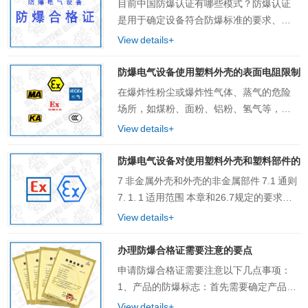
目前中国防爆认证有哪些模式？防爆认证
是用于确定设备符合防爆标准的要求、型
式试验和适应的例行试验并发放相关合格
View details+
证书的工作。证书可针对Ex设备或Ex元
件。国家防爆标准GB/T 3836里指出了，制
防爆电气设备使用塑料外壳的表面电阻限制
造商按照……
在爆炸性粉尘或爆炸性气体、蒸气的危险
场所，如煤粉、面粉、铝粉、氢气等，静
电可能引发火灾或爆炸，危险性极大。所
View details+
以，爆炸性危险场所应尽量减少使用绝缘
材料，当选择电气绝缘材料时,宜考虑保持
防爆电气设备对使用塑料外壳和塑料部件的
最小绝缘电阻,以防……
7 非金属外壳和外壳的非金属部件 7.1 通则
7. 1. 1 适用范围 本章和26.7规定的要求应
适用于与防爆型式有关的非金属外壳和外
View details+
壳的非金属部件。 注 1 : 与防爆型式……
办理防爆合格证需要注意的要点
申请防爆合格证需要注意以下几点事项：
1、产品的防爆标志：首先需要确定产品的
防爆标志，这是产品评估的目标防爆等
View details+