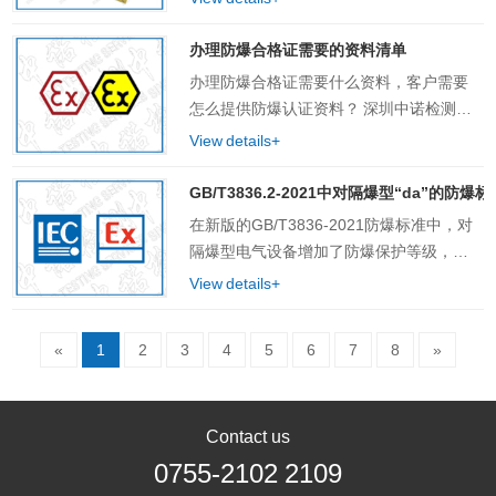
级。如果尚未确定，您可以向我们提供产
品的使用场所、安装方式或产品说明书，
办理防爆合格证需要的资料清单
以便我们为您……
办理防爆合格证需要什么资料，客户需要
怎么提供防爆认证资料？ 深圳中诺检测技
术有限公司在这里总结下做防爆认证的需
View details+
要的资料，不同防爆型式需要的资料会有
所不同，以下资料仅供参考，详细清单可
GB/T3836.2-2021中对隔爆型“da”的防爆
以进一步咨询……
在新版的GB/T3836-2021防爆标准中，对
隔爆型电气设备增加了防爆保护等级，分
为： "da"保护等级（EPL"Ma"或"Ga"）
View details+
……
«
1
2
3
4
5
6
7
8
»
Contact us
0755-2102 2109