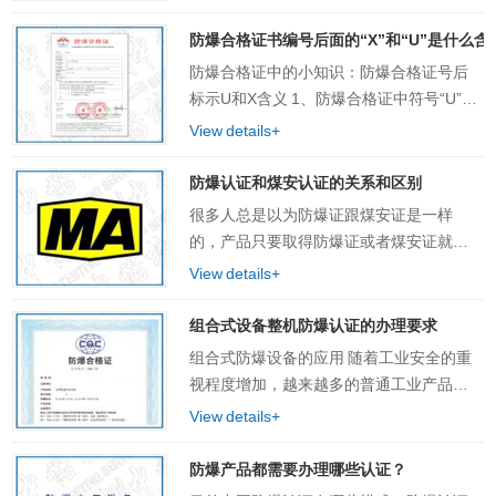
大。 因此，在这类场所使用安装的设备基
本都要求产品采取适合的防爆保护型式和
防爆合格证书编号后面的“X”和“U”是什么含
措施，通过国家防爆……
防爆合格证中的小知识：防爆合格证号后
标示U和X含义 1、防爆合格证中符号“U”的
表示 用来表示Ex元件的符号。所谓Ex元件
View details+
表明：此元件只是防爆结构型式的一个部
分，不能够单独使用，只能与……
防爆认证和煤安认证的关系和区别
很多人总是以为防爆证跟煤安证是一样
的，产品只要取得防爆证或者煤安证就可
以用于任何爆炸性危险场所。其实这是很
View details+
大的误区。那究竟防爆证和煤安证由哪些
不同点呢? 1、发证机构不一样 防爆证，即
组合式设备整机防爆认证的办理要求
防爆……
组合式防爆设备的应用 随着工业安全的重
视程度增加，越来越多的普通工业产品向
防爆产品改进。普通产品达到防爆标准必
View details+
须进行防爆整改，取得防爆合格证。组合
式的成套设备也是一样，一般要求产品的
防爆产品都需要办理哪些认证？
各组成部件只……