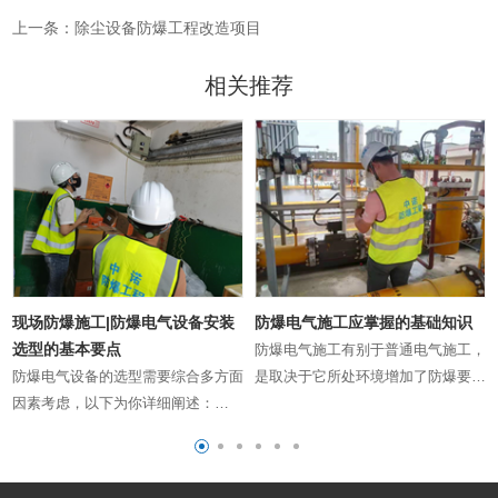
上一条：除尘设备防爆工程改造项目
相关推荐
现场防爆施工|防爆电气设备安装
防爆电气施工应掌握的基础知识
选型的基本要点
防爆电气施工有别于普通电气施工，
防爆电气设备的选型需要综合多方面
是取决于它所处环境增加了防爆要
厂
因素考虑，以下为你详细阐述：
求，我们根据国家和行业要求，将在
抗
一、了解爆炸危险环境特性 1、危险
大气条件下，气体、蒸气、薄雾或粉
物质分类： （1）气体或蒸气：根据
尘可燃物质与空气形成混合物，点燃
其爆炸特性分为不同的组别，如
后，燃烧将传至全部未中诺检测燃烧